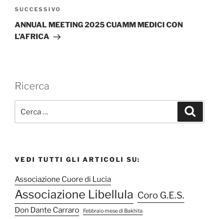
Articolo
SUCCESSIVO
successivo
ANNUAL MEETING 2025 CUAMM MEDICI CON
L’AFRICA
Ricerca
C
C
e
e
r
r
c
a
c
a
VEDI TUTTI GLI ARTICOLI SU:
:
Associazione Cuore di Lucia
Associazione Libellula
Coro G.E.S.
Don Dante Carraro
Febbraio mese di Bakhita