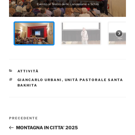
Evento al Teatro delle Canossiane a Schio
CATEGORIE
ATTIVITÀ
TAG
GIANCARLO URBANI
,
UNITÀ PASTORALE SANTA
BAKHITA
Navigazione
Articolo
PRECEDENTE
articoli
precedente:
MONTAGNA IN CITTA’ 2025