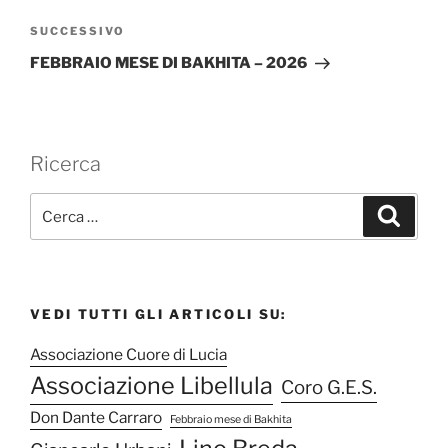
Articolo
SUCCESSIVO
successivo
FEBBRAIO MESE DI BAKHITA – 2026
Ricerca
C
C
e
e
r
r
c
a
c
a
VEDI TUTTI GLI ARTICOLI SU:
:
Associazione Cuore di Lucia
Associazione Libellula
Coro G.E.S.
Don Dante Carraro
Febbraio mese di Bakhita