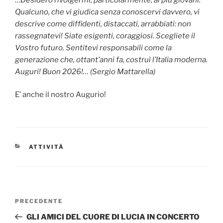
Qualcuno, che vi giudica senza conoscervi davvero, vi
descrive come diffidenti, distaccati, arrabbiati: non
rassegnatevi! Siate esigenti, coraggiosi. Scegliete il
Vostro futuro. Sentitevi responsabili come la
generazione che, ottant’anni fa, costruì l’Italia moderna.
Auguri! Buon 2026!… (Sergio Mattarella)
E’ anche il nostro Augurio!
CATEGORIE
ATTIVITÀ
Navigazione
Articolo
PRECEDENTE
articoli
precedente:
GLI AMICI DEL CUORE DI LUCIA IN CONCERTO