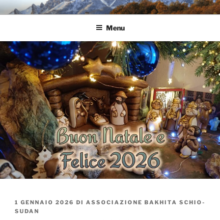
Salta
ASSOCIAZIONE BAKHITA
Per e con Bakhita
al
SCHIO-SUDAN
Menu
contenuto
PUBBLICATO
1 GENNAIO 2026
DI
ASSOCIAZIONE BAKHITA SCHIO-
IL
SUDAN