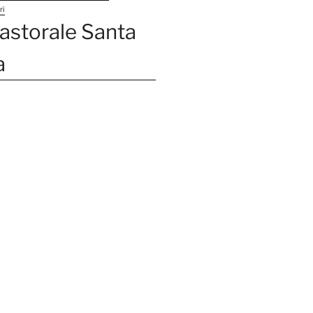
ri
astorale Santa
a