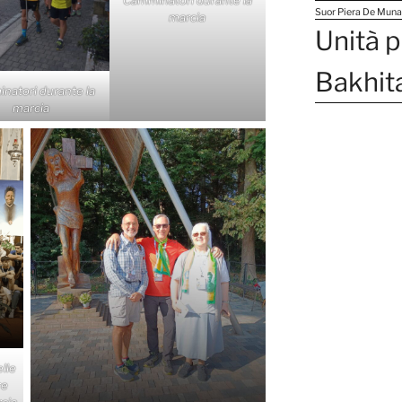
Suor Piera De Muna
marcia
Unità p
Bakhit
natori durante la
marcia
lle
re
rcia