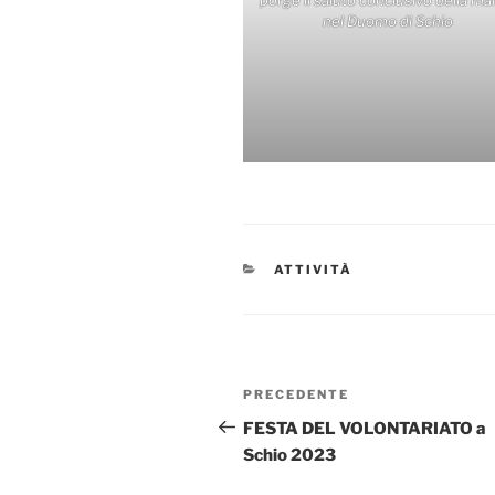
nel Duomo di Schio
CATEGORIE
ATTIVITÀ
Navigazione
Articolo
PRECEDENTE
articoli
precedente:
FESTA DEL VOLONTARIATO a
Schio 2023