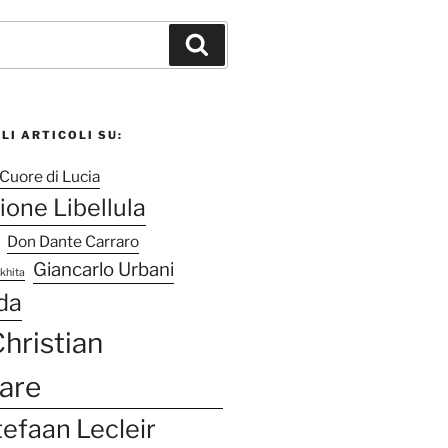
C
e
r
c
GLI ARTICOLI SU:
a
Cuore di Lucia
ione Libellula
Don Dante Carraro
Giancarlo Urbani
khita
da
hristian
are
efaan Lecleir