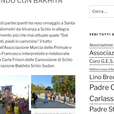
NANDO CON BAKHITA
C
e
r
di partecipanti ha reso omaggio a Santa
c
ilometri da Vicenza a Schio in allegra
a
VEDI TUTTI 
omento più che mai attuale quale “Dal
:
i, piedi in cammino” il tutto
Associazione 
l’Associazione Marcia delle Primule e
Associaz
pa Francesco interpretate e rielaborate
 Carla Frison delle Canossiane di Schio
Coro G.E.S.
iazione Bakhita Schio Sudan.
Febbraio mese di Ba
Lino Bre
Padre C
Carlass
Padre St
Camminatori durante la