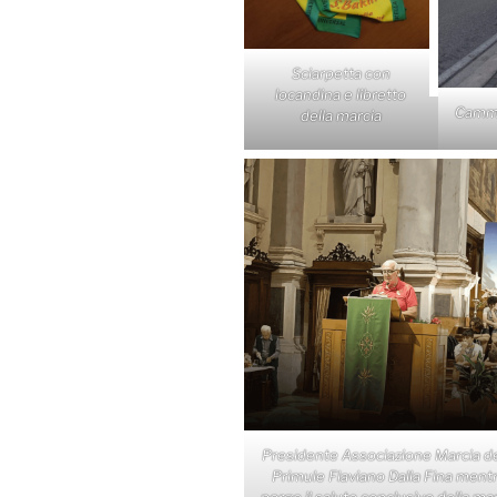
Sciarpetta con
locandina e libretto
Cammi
della marcia
Presidente Associazione Marcia de
Primule Flaviano Dalla Fina ment
porge il saluto conclusivo della ma