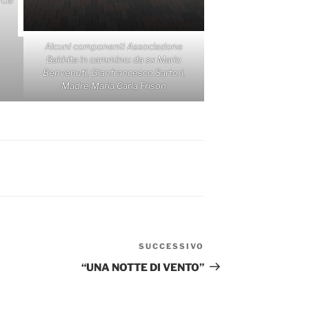
Alcuni componenti Associazione
Bakhita in cammino: da sx Mario
Benvenuti, Gianfrancesco Sartori,
Madre Maria Carla Frison
SUCCESSIVO
Articolo
successivo
“UNA NOTTE DI VENTO”