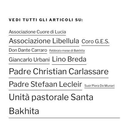
r
c
a
c
a
VEDI TUTTI GLI ARTICOLI SU:
:
Associazione Cuore di Lucia
Associazione Libellula
Coro G.E.S.
Don Dante Carraro
Febbraio mese di Bakhita
Lino Breda
Giancarlo Urbani
Padre Christian Carlassare
Padre Stefaan Lecleir
Suor Piera De Munari
Unità pastorale Santa
Bakhita