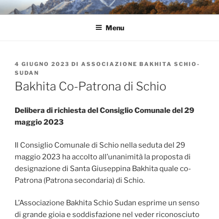
Salta
ASSOCIAZIONE BAKHITA
Per e con Bakhita
al
SCHIO-SUDAN
Menu
contenuto
PUBBLICATO
4 GIUGNO 2023
DI
ASSOCIAZIONE BAKHITA SCHIO-
IL
SUDAN
Bakhita Co-Patrona di Schio
Delibera di richiesta del Consiglio Comunale del 29
maggio 2023
Il Consiglio Comunale di Schio nella seduta del 29
maggio 2023 ha accolto all’unanimità la proposta di
designazione di Santa Giuseppina Bakhita quale co-
Patrona (Patrona secondaria) di Schio.
L’Associazione Bakhita Schio Sudan esprime un senso
di grande gioia e soddisfazione nel veder riconosciuto