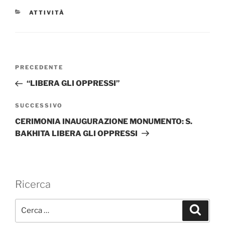
CATEGORIE
ATTIVITÀ
Navigazione
Articolo
PRECEDENTE
articoli
precedente:
“LIBERA GLI OPPRESSI”
Articolo
SUCCESSIVO
successivo
CERIMONIA INAUGURAZIONE MONUMENTO: S.
BAKHITA LIBERA GLI OPPRESSI
Ricerca
C
C
e
e
r