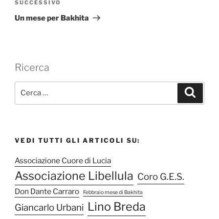
Articolo
SUCCESSIVO
successivo
Un mese per Bakhita
Ricerca
C
C
e
e
r
r
c
a
c
a
VEDI TUTTI GLI ARTICOLI SU:
:
Associazione Cuore di Lucia
Associazione Libellula
Coro G.E.S.
Don Dante Carraro
Febbraio mese di Bakhita
Lino Breda
Giancarlo Urbani