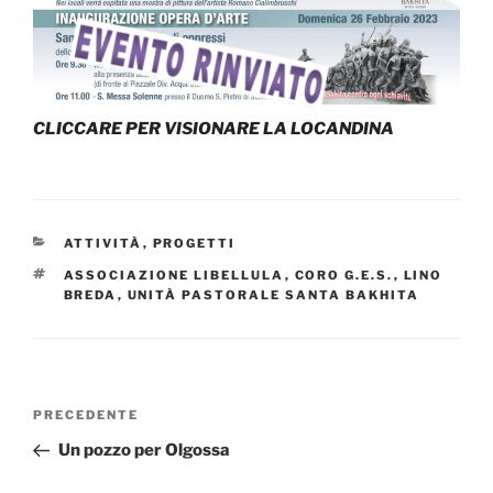
CLICCARE PER VISIONARE LA LOCANDINA
CATEGORIE
ATTIVITÀ
,
PROGETTI
TAG
ASSOCIAZIONE LIBELLULA
,
CORO G.E.S.
,
LINO
BREDA
,
UNITÀ PASTORALE SANTA BAKHITA
Navigazione
Articolo
PRECEDENTE
articoli
precedente:
Un pozzo per Olgossa