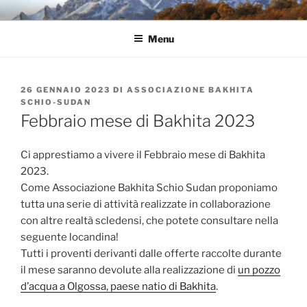
Salta
ASSOCIAZIONE BAKHITA
Per e con Bakhita
al
SCHIO-SUDAN
Menu
contenuto
PUBBLICATO
26 GENNAIO 2023
DI
ASSOCIAZIONE BAKHITA
IL
SCHIO-SUDAN
Febbraio mese di Bakhita 2023
Ci apprestiamo a vivere il Febbraio mese di Bakhita
2023.
Come Associazione Bakhita Schio Sudan proponiamo
tutta una serie di attività realizzate in collaborazione
con altre realtà scledensi, che potete consultare nella
seguente locandina!
Tutti i proventi derivanti dalle offerte raccolte durante
il mese saranno devolute alla realizzazione di
un pozzo
d’acqua a Olgossa, paese natio di Bakhita
.