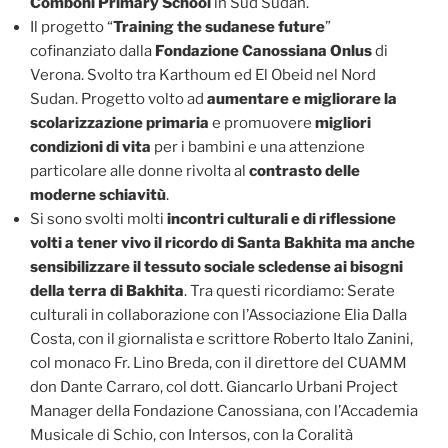
Comboni Primary School
in Sud Sudan.
Il progetto “
Training the sudanese future
”
cofinanziato dalla
Fondazione Canossiana Onlus
di
Verona. Svolto tra Karthoum ed El Obeid nel Nord
Sudan. Progetto volto ad
aumentare e migliorare la
scolarizzazione primaria
e promuovere
migliori
condizioni di vita
per i bambini e una attenzione
particolare alle donne rivolta al
contrasto delle
moderne schiavitù
.
Si sono svolti molti
incontri culturali e di riflessione
volti a tener vivo il ricordo di Santa Bakhita ma anche
sensibilizzare il tessuto sociale scledense ai bisogni
della terra di Bakhita
. Tra questi ricordiamo: Serate
culturali in collaborazione con l’Associazione Elia Dalla
Costa, con il giornalista e scrittore Roberto Italo Zanini,
col monaco Fr. Lino Breda, con il direttore del CUAMM
don Dante Carraro, col dott. Giancarlo Urbani Project
Manager della Fondazione Canossiana, con l’Accademia
Musicale di Schio, con Intersos, con la Coralità