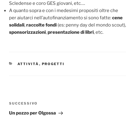
Scledense e coro GES giovani, etc….
A quanto sopra e con i medesimi propositi oltre che
per aiutarci nell’autofinanziamento si sono fatte:
cene
solidali
,
raccolte fondi
(es: penny day del mondo scout),
sponsorizzazioni
,
presentazione di libri
, etc.
CATEGORIE
ATTIVITÀ
,
PROGETTI
Navigazione
articoli
Articolo
SUCCESSIVO
successivo
Un pozzo per Olgossa