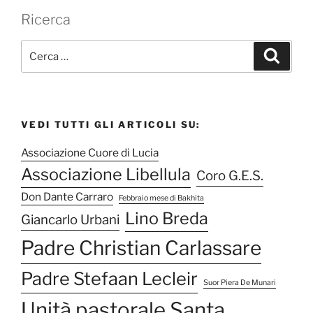
Ricerca
C
C
e
e
r
r
c
a
c
a
VEDI TUTTI GLI ARTICOLI SU:
:
Associazione Cuore di Lucia
Associazione Libellula
Coro G.E.S.
Don Dante Carraro
Febbraio mese di Bakhita
Lino Breda
Giancarlo Urbani
Padre Christian Carlassare
Padre Stefaan Lecleir
Suor Piera De Munari
Unità pastorale Santa