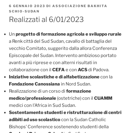
PUBBLICATO
6 GENNAIO 2023
DI
ASSOCIAZIONE BAKHITA
IL
SCHIO-SUDAN
Realizzati al 6/01/2023
Un
progetto di formazione agricola e sviluppo rurale
a Renk città del Sud Sudan, cavallo di battaglia del
vecchio Comitato, suggerito dalla allora Conferenza
Episcopale del Sudan. Intervento ambizioso portato
avanti a più riprese e con alterni risultati in
collaborazione con il
CEFA
e con
ACS
di Padova.
Iniziative scolastiche e di alfabetizzazione
con la
Fondazione Canossiana
in Nord Sudan.
Realizzazione di un corso di
formazione
medico/professionale
(ostetriche) con il
CUAMM
medici con l’Africa in Sud Sudan.
Sostentamento studenti e ristrutturazione di centri
adibiti ad uso scolastico
con la Sudan Catholic
Bishops’ Conference sostenendo studenti della